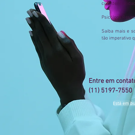
confidencialida
Psicóloga Resp
Saiba mais e s
tão imperativo 
Entre em contato
(11) 5197-7550
Está em bu