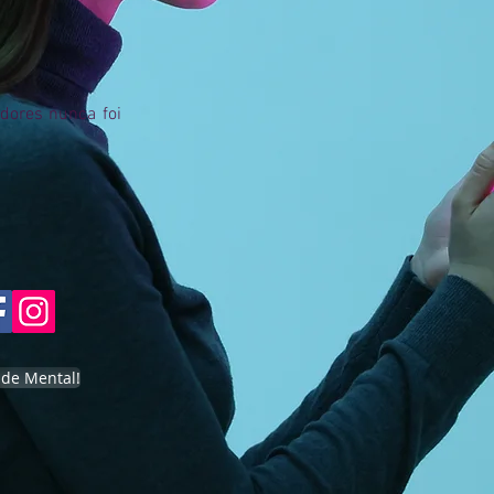
dores nunca foi
úde Mental!