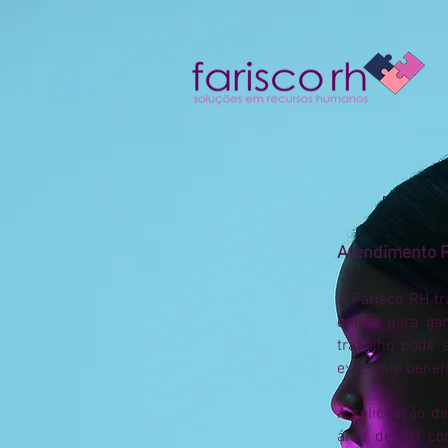
Atendimento P
A Farisco RH t
online
para gar
trabalho pode 
excelente benefí
A solicitação d
área de RH com