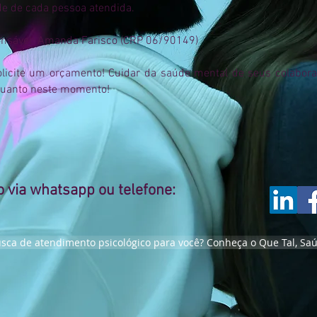
de de cada pessoa atendida.
onsável: Amanda Farisco (CRP 06/90149)
olicite um orçamento! Cuidar da saúde mental de seus colabora
quanto neste momento!
 via whatsapp ou telefone:
sca de atendimento psicológico para você? Conheça o Que Tal, Sa