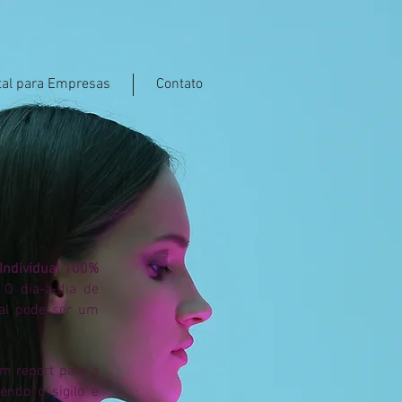
al para Empresas
Contato
Individual 100%
 O dia-a-dia de
tal pode ser um
um report para a
endo o sigilo e