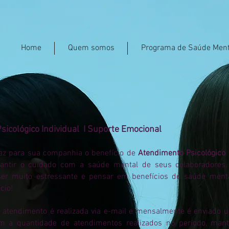
Home
Quem somos
Programa de Saúde Ment
sicológico Individual I Suporte Emocional
raz para sua companhia o benefício de
Atendimento Psicológico 
antir o cuidado com a saúde mental de seus colaboradores.
ser muito estressante e pensar em benefícios de saúde men
cio!
e atendimento é realizada via e-mail e mensalmente é enviado 
 a quantidade de atendimentos realizados no período, mant